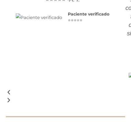
c
Paciente verificado
⭐⭐⭐⭐⭐
s